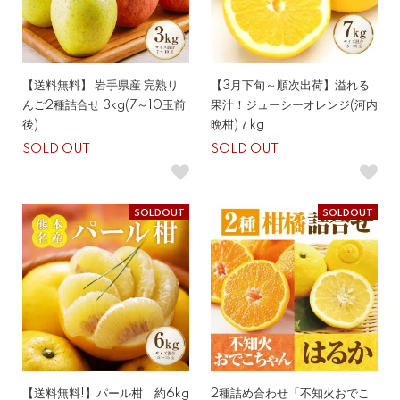
【送料無料】 岩手県産 完熟り
【3月下旬～順次出荷】溢れる
んご2種詰合せ 3kg(7～10玉前
果汁！ジューシーオレンジ(河内
後)
晩柑)７kg
SOLD OUT
SOLD OUT
SOLDOUT
SOLDOUT
【送料無料!】パール柑 約6kg
2種詰め合わせ「不知火おでこ