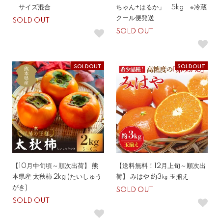
サイズ混合
ちゃん+はるか」 5kg ※冷蔵
クール便発送
SOLD OUT
SOLD OUT
SOLDOUT
SOLDOUT
【10月中旬頃～順次出荷】 熊
【送料無料！12月上旬～順次出
本県産 太秋柿 2kg (たいしゅう
荷】 みはや 約3㎏ 玉揃え
がき)
SOLD OUT
SOLD OUT