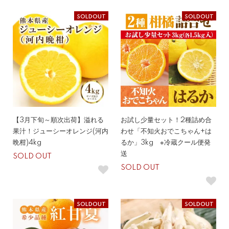
SOLDOUT
SOLDOUT
【3月下旬～順次出荷】溢れる
お試し少量セット！2種詰め合
果汁！ジューシーオレンジ(河内
わせ「不知火おでこちゃん+は
晩柑)4kg
るか」3kg ※冷蔵クール便発
送
SOLD OUT
SOLD OUT
SOLDOUT
SOLDOUT