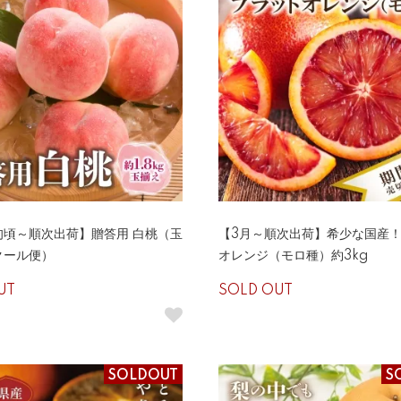
旬頃～順次出荷】贈答用 白桃（玉
【3月～順次出荷】希少な国産
クール便）
オレンジ（モロ種）約3kg
UT
SOLD OUT
SOLDOUT
S