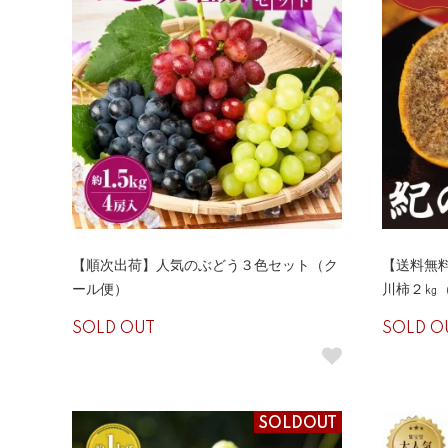
【順次出荷】人気のぶどう３色セット（ク
【送料無
ール便）
川柿２㎏
SOLD OUT
SOLD O
SOLDOUT