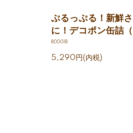
ぷるっぷる！新鮮
に！デコポン缶詰（
800018
5,290円(内税)