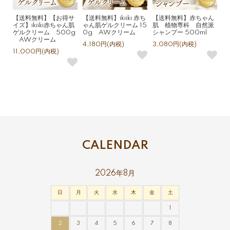
【送料無料】【お得サ
【送料無料】ikiiki 赤ち
【送料無料】赤ちゃん
イズ】ikiiki赤ちゃん肌
ゃん肌ゲルクリーム 15
肌 植物専科 自然派
ゲルクリーム 500g
0g AWクリーム
シャンプー 500ml
AWクリーム
4,180円(内税)
3,080円(内税)
11,000円(内税)
CALENDAR
2026年8月
日
月
火
水
木
金
土
1
2
3
4
5
6
7
8