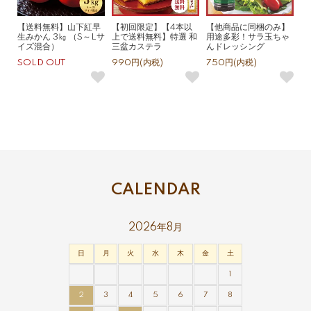
【送料無料】山下紅早
【初回限定】【4本以
【他商品に同梱のみ】
生みかん 3㎏ （S～Lサ
上で送料無料】特選 和
用途多彩！サラ玉ちゃ
イズ混合）
三盆カステラ
んドレッシング
SOLD OUT
990円(内税)
750円(内税)
CALENDAR
2026年8月
日
月
火
水
木
金
土
1
2
3
4
5
6
7
8