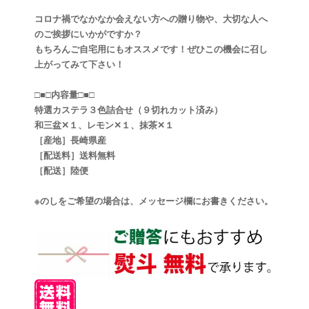
コロナ禍でなかなか会えない方への贈り物や、大切な人へ
のご挨拶にいかがですか？
もちろんご自宅用にもオススメです！ぜひこの機会に召し
上がってみて下さい！
□■□内容量□■□
特選カステラ３色詰合せ（９切れカット済み）
和三盆✕１、レモン✕１、抹茶✕１
［産地］長崎県産
［配送料］送料無料
［配送］陸便
※のしをご希望の場合は、メッセージ欄にお書きください。