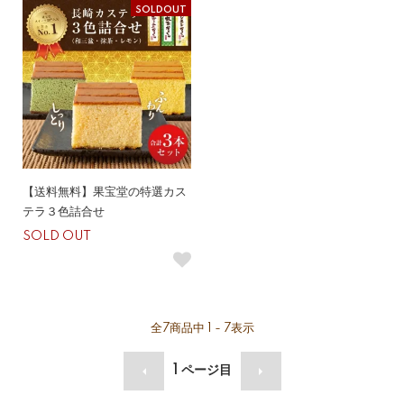
SOLDOUT
【送料無料】果宝堂の特選カス
テラ３色詰合せ
SOLD OUT
全
7
商品中
1 - 7
表示
1
ページ目